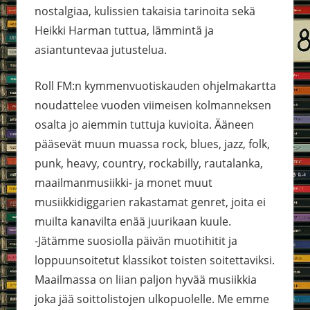
nostalgiaa, kulissien takaisia tarinoita sekä
Heikki Harman tuttua, lämmintä ja
asiantuntevaa jutustelua.
Roll FM:n kymmenvuotiskauden ohjelmakartta
noudattelee vuoden viimeisen kolmanneksen
osalta jo aiemmin tuttuja kuvioita. Ääneen
pääsevät muun muassa rock, blues, jazz, folk,
punk, heavy, country, rockabilly, rautalanka,
maailmanmusiikki- ja monet muut
musiikkidiggarien rakastamat genret, joita ei
muilta kanavilta enää juurikaan kuule.
-Jätämme suosiolla päivän muotihitit ja
loppuunsoitetut klassikot toisten soitettaviksi.
Maailmassa on liian paljon hyvää musiikkia
joka jää soittolistojen ulkopuolelle. Me emme