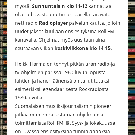
myötä.
Sunnuntaisin klo 11-12
kannattaa
olla radiovastaanottimien äärellä tai avata
nettiradio
Radioplayer
palvelun kautta, jolloin
uudet jaksot kuullaan ensiesityksinä Roll FM
kanavalla. Ohjelmat myös uusitaan aina
seuraavan viikon
keskiviikkona klo 14-15.
Heikki Harma on tehnyt pitkän uran radio-ja
tv-ohjelmien parissa 1960-luvun lopusta
lähtien ja hänen äänensä on tullut tutuksi
esimerkiksi legendaarisesta Rockradiosta
1980-luvulla.
Suomalaisen musiikkijournalismin pioneeri
jatkaa monien rakastaman ohjelmansa
toimittamista Roll FM:llä. Syys- ja lokakuussa
on luvassa ensiesityksinä tunnin annoksia