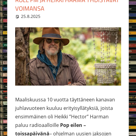
VOIMANSA
25.8.2025
Roll FM toimitus
Ajankohtaista
Maaliskuussa 10 vuotta täyttäneen kanavan
juhlavuoteen kuuluu erityisyllätyksiä, joista
ensimmäinen oli Heikki ”Hector” Harman
paluu radioaalloille
Pop eilen –
toissapäivänä
– ohjelman uusien jaksojen