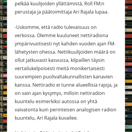
pelkää kuulijoiden yllättämistä, Roll FM:n
perustaja ja päätoimittaja Ari Rajala lupaa.
-Uskomme, että radio tulevaisuus on
verkossa. Olemme kuuluneet nettiradiona
ympärivuotisesti nyt kahden vuoden ajan FM-
lähetysten ohessa. Nettikuulijoiden määrä on
ollut jatkuvasti kasvussa, kilpaillen täysin
vertailukelpoisesti meitä monikertaisesti
suurempien puolivaltakunnallisten kanavien
kanssa. Nettiradio ei tunne alueellisia rajoja, ja
on vain ajan kysymys, milloin nettiradion
kuuntelu esimerkiksi autossa on yhtä
vaivatonta kuin perinteisen analogisen radion
kuuntelu, Ari Rajala kuvailee.