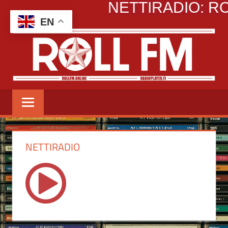
NETTIRADIO: RO
Skip
to
EN
content
ROLL
Kaikkea
mikä
FM
rollaa
NETTIRADIO